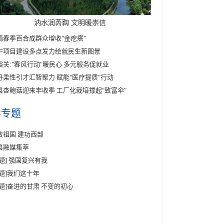
汭水润芮鞫 文明暖崇信
靖春季百合成群众增收"金疙瘩"
宁项目建设多点发力绘就民生新图景
峪关:"春风行动"暖民心 多元服务促就业
丹柔性引才汇智聚力 赋能"医疗提质"行动
县杏鲍菇迎来丰收季 工厂化栽培撑起"致富伞"
彩专题
效祖国 建功西部
县融媒集萃
专题] 强国复兴有我
专题]我们这十年
专题]奋进的甘肃 不变的初心