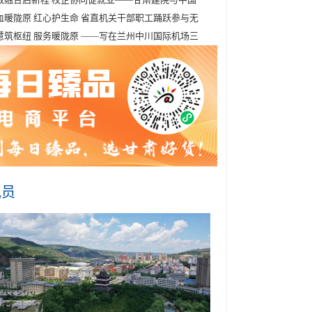
血暖陇原 红心护生命 省直机关干部职工踊跃参与无
慧筑枢纽 服务暖陇原 ——写在兰州中川国际机场三
讯员