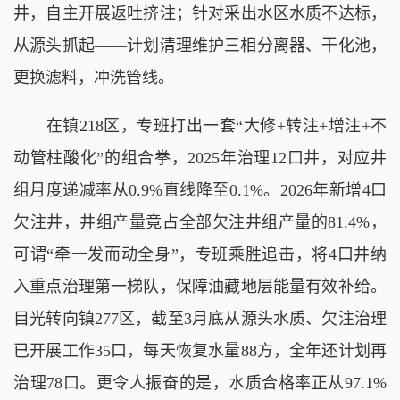
井，自主开展返吐挤注；针对采出水区水质不达标，
从源头抓起——计划清理维护三相分离器、干化池，
更换滤料，冲洗管线。
在镇218区，专班打出一套“大修+转注+增注+不
动管柱酸化”的组合拳，2025年治理12口井，对应井
组月度递减率从0.9%直线降至0.1%。2026年新增4口
欠注井，井组产量竟占全部欠注井组产量的81.4%，
可谓“牵一发而动全身”，专班乘胜追击，将4口井纳
入重点治理第一梯队，保障油藏地层能量有效补给。
目光转向镇277区，截至3月底从源头水质、欠注治理
已开展工作35口，每天恢复水量88方，全年还计划再
治理78口。更令人振奋的是，水质合格率正从97.1%