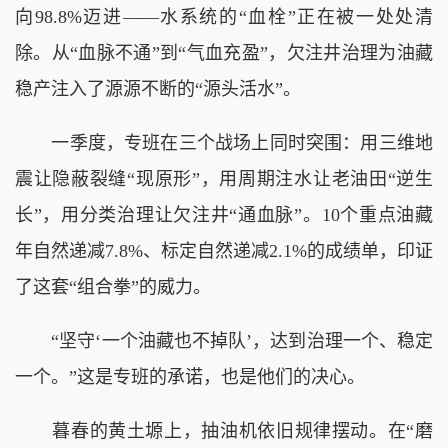
向98.8%迈进——水系统的“血栓”正在被一处处清
除。从“血脉不通”到“气血充盈”，欠注井治理为油藏
稳产注入了源源不断的“源头活水”。
一季度，专班在三个战场上同时突围：用三维地
震让隐蔽裂缝“现原形”，用周期注水让老油田“逆生
长”，用分类治理让欠注井“通血脉”。10个重点油藏
年自然递减7.8%、标定自然递减2.1%的成绩单，印证
了这套“组合拳”的威力。
“坚守‘一个油藏也不掉队’，达到治理一个、稳定
一个。”这是专班的承诺，也是他们的决心。
暮春的黄土塬上，抽油机依旧规律摆动。在“磨