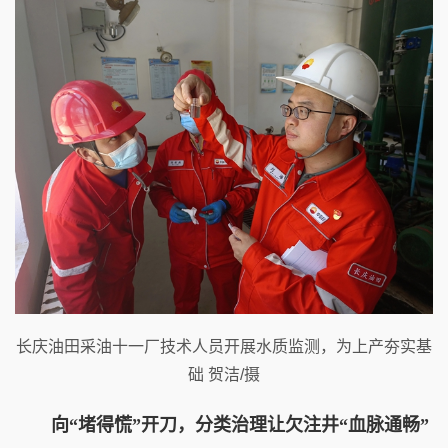
长庆油田采油十一厂技术人员开展水质监测，为上产夯实基
础 贺洁/摄
向“堵得慌”开刀，分类治理让欠注井“血脉通畅”