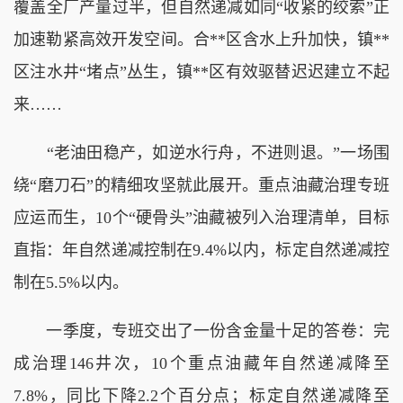
覆盖全厂产量过半，但自然递减如同“收紧的绞索”正
加速勒紧高效开发空间。合**区含水上升加快，镇**
区注水井“堵点”丛生，镇**区有效驱替迟迟建立不起
来……
“老油田稳产，如逆水行舟，不进则退。”一场围
绕“磨刀石”的精细攻坚就此展开。重点油藏治理专班
应运而生，10个“硬骨头”油藏被列入治理清单，目标
直指：年自然递减控制在9.4%以内，标定自然递减控
制在5.5%以内。
一季度，专班交出了一份含金量十足的答卷：完
成治理146井次，10个重点油藏年自然递减降至
7.8%，同比下降2.2个百分点；标定自然递减降至