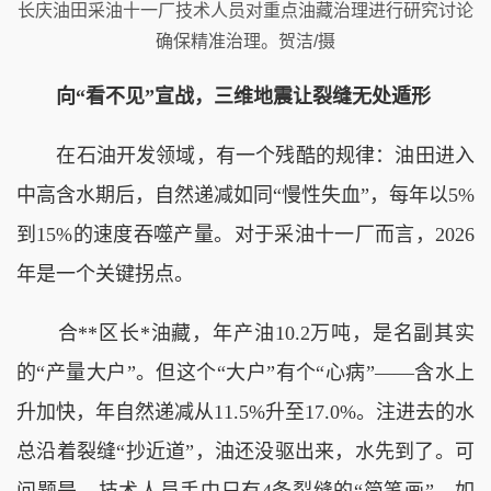
长庆油田采油十一厂技术人员对重点油藏治理进行研究讨论
确保精准治理。贺洁/摄
向“看不见”宣战，三维地震让裂缝无处遁形
在石油开发领域，有一个残酷的规律：油田进入
中高含水期后，自然递减如同“慢性失血”，每年以5%
到15%的速度吞噬产量。对于采油十一厂而言，2026
年是一个关键拐点。
合**区长*油藏，年产油10.2万吨，是名副其实
的“产量大户”。但这个“大户”有个“心病”——含水上
升加快，年自然递减从11.5%升至17.0%。注进去的水
总沿着裂缝“抄近道”，油还没驱出来，水先到了。可
问题是，技术人员手中只有4条裂缝的“简笔画”，如