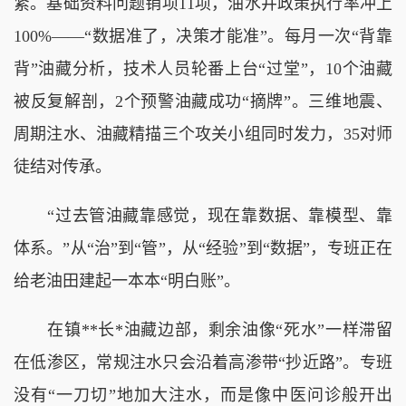
紧。基础资料问题销项11项，油水井政策执行率冲上
100%——“数据准了，决策才能准”。每月一次“背靠
背”油藏分析，技术人员轮番上台“过堂”，10个油藏
被反复解剖，2个预警油藏成功“摘牌”。三维地震、
周期注水、油藏精描三个攻关小组同时发力，35对师
徒结对传承。
“过去管油藏靠感觉，现在靠数据、靠模型、靠
体系。”从“治”到“管”，从“经验”到“数据”，专班正在
给老油田建起一本本“明白账”。
在镇**长*油藏边部，剩余油像“死水”一样滞留
在低渗区，常规注水只会沿着高渗带“抄近路”。专班
没有“一刀切”地加大注水，而是像中医问诊般开出