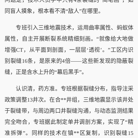
同盲人摸象，根本看不清“敌人”在哪里。
专班引入三维地震技术，运用曲率属性、蚂蚁体
属性，自主开展断裂系统精细刻画。“就像给大地做
增强CT，从平面到剖面，一层层‘透视’。”工区内识
别裂缝16条，是原来的4倍——这些新发现的隐蔽裂
缝，正是含水上升的“幕后黑手”。
认识清，药方准。专班根据裂缝分布，指导注采
政策调整13井次。在合**井组，三维地震显示该井处
于裂缝带，与周边两口井裂缝沟通，与动态监测结果
完全吻合，专班据此制定单井调剖方案，实现了“精
准拆弹”。同样的技术在镇**区复制，识别裂缝15