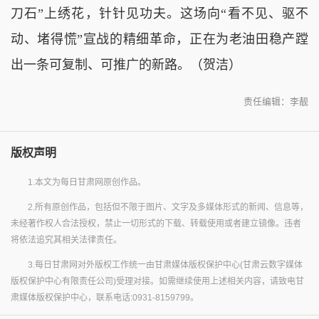
刀石”上绣花，针针见功夫。这场向“看不见、驱不
动、堵得慌”宣战的精细革命，正在为老油田稳产蹚
出一条可复制、可推广的新路。（贺洁）
责任编辑：李靓
版权声明
1.本文为每日甘肃网原创作品。
2.所有原创作品，包括但不限于图片、文字及多媒体形式的新闻、信息等，
未经著作权人合法授权，禁止一切形式的下载、转载使用或者建立镜像。违者
将依法追究其相关法律责任。
3.每日甘肃网对外版权工作统一由甘肃媒体版权保护中心(甘肃云数字媒体
版权保护中心有限责任公司)受理对接。如需继续使用上述相关内容，请致电甘
肃媒体版权保护中心，联系电话:0931-8159799。