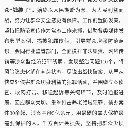
——我们竭诚为民、打防并举，倾力守护人民群
众“钱袋子”。
始终以人民期盼为念、为人民利益而
战，努力让群众安全感更有保障。工作前置防发案，
坚持把防范宣传作为常态工作来抓，借助各类媒体发
布典型案例、揭披犯罪伎俩，引导群众增强防范意
识。会同行业监管部门，全面摸排非法集资、网络传
销等涉众型经济犯罪线索，发现整治问题110个，将
风险隐患化解在萌芽状态。尽锐出战快破案，从严从
快查处侵害群众切身利益的犯罪活动，并围绕立案侦
查、收网打击、移送起诉等关键环节，及时通报进
展，回应群众关切。重拳打击养老领域犯罪，侦办案
件30余起、涉案金额5亿余元，用最硬的拳头保护最
需要保护的人。千方百计挽损失，坚持把群众少损