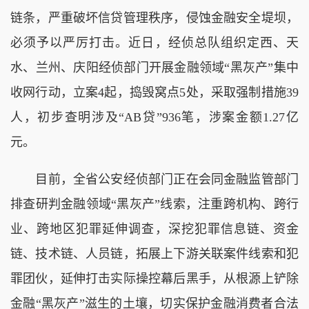
链条，严重破坏信贷管理秩序，侵蚀金融安全堤坝，
必须予以严厉打击。近日，经侦总队组织定西、天
水、兰州、庆阳经侦部门开展金融领域“黑灰产”集中
收网行动，立案4起，捣毁窝点5处，采取强制措施39
人，初步查明涉及“AB贷”936笔，涉案金额1.27亿
元。
目前，全省公安经侦部门正在会同金融监管部门
排查研判金融领域“黑灰产”线索，注重跨机构、跨行
业、跨地区犯罪延伸调查，深挖犯罪信息链、资金
链、技术链、人员链，拓展上下游关联案件线索和犯
罪团伙，延伸打击实际操控幕后黑手，从根源上铲除
金融“黑灰产”滋生的土壤，切实保护金融消费者合法