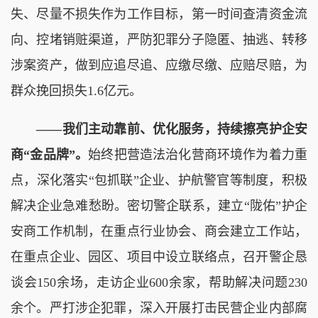
失、尽量不损失作为工作目标，第一时间查清资金流
向、控堵销赃渠道，严防犯罪分子隐匿、抽逃、转移
涉案资产，做到应追尽追、应缴尽缴、应赔尽赔，为
群众挽回损失1.6亿元。
——我们主动靠前、优化服务，持续擦亮护企安
商“金品牌”。
始终把营造法治化营商环境作为着力重
点，深化落实“包抓联”企业、护航警官等制度，积极
解决企业急难愁盼。密切警企联系，建立“陇佑”护企
安商工作机制，在重点行业协会、商会建立工作站，
在重点企业、园区、项目中设立联络点，召开警企恳
谈会150余场，走访企业600余家，帮助解决问题230
余个。严打涉企犯罪，深入开展打击民营企业内部腐