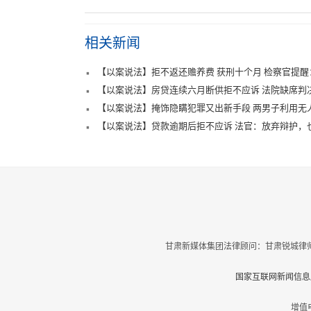
相关新闻
【以案说法】拒不返还赡养费 获刑十个月 检察官提
【以案说法】房贷连续六月断供拒不应诉 法院缺席判
【以案说法】掩饰隐瞒犯罪又出新手段 两男子利用无
【以案说法】贷款逾期后拒不应诉 法官：放弃辩护，
甘肃新媒体集团法律顾问：甘肃锐城律师
国家互联网新闻信息服
增值