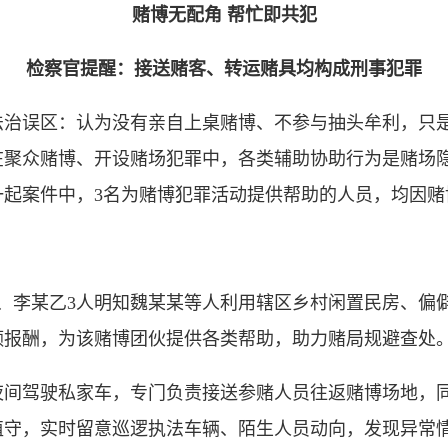
赌博无配角 帮忙即共犯
检察官提醒：接送赌客、转运赌具均构成刑事犯罪
误区：认为没有亲自上桌赌博、不参与抽头牟利，只是
在聚众赌博、开设赌场犯罪中，各类辅助协助行为是赌场
一起案件中，3名为赌博犯罪活动提供帮助的人员，均因赌
、李某乙3人明知魏某某等人利用辖区乡村闲置民房、偏
额报酬，为该赌博团伙提供各类帮助，助力赌局规避查处
驾驶私家车，专门负责接送参赌人员往返赌博场地，同
值守，实时留意巡逻执法车辆、陌生人员动向，发现异常