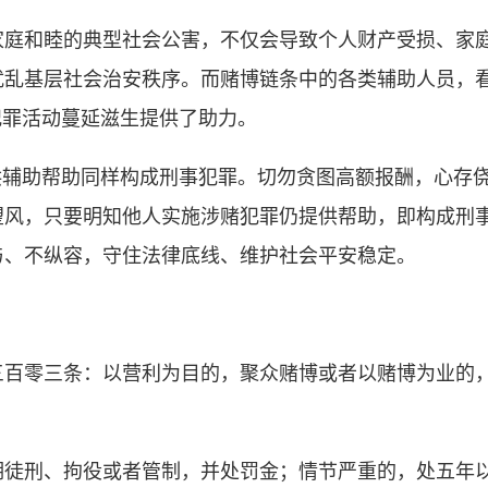
家庭和睦的典型社会公害，不仅会导致个人财产受损、家
扰乱基层社会治安秩序。而赌博链条中的各类辅助人员，
犯罪活动蔓延滋生提供了助力。
辅助帮助同样构成刑事犯罪。切勿贪图高额报酬，心存侥
望风，只要明知他人实施涉赌犯罪仍提供帮助，即构成刑
与、不纵容，守住法律底线、维护社会平安稳定。
零三条：以营利为目的，聚众赌博或者以赌博为业的，
刑、拘役或者管制，并处罚金；情节严重的，处五年以