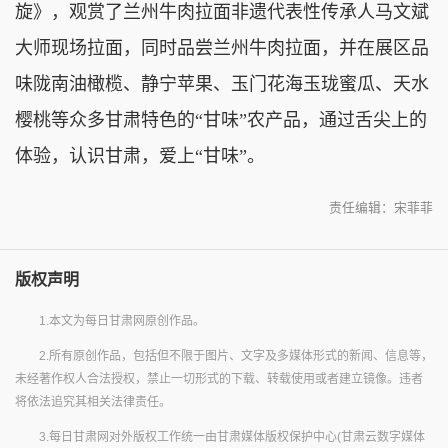
旋》，观赏了兰州牛肉拉面非遗代表性传承人马文斌
大师现场拉面，同时品尝兰州牛肉拉面，并在展区品
味陇南油橄榄、静宁苹果、玉门花海玉珑蜜瓜、天水
樱桃等众多甘肃特色的“甘味”农产品，通过舌尖上的
体验，认识甘肃，爱上“甘味”。
责任编辑：宋菲菲
版权声明
1.本文为每日甘肃网原创作品。
2.所有原创作品，包括但不限于图片、文字及多媒体形式的新闻、信息等，
未经著作权人合法授权，禁止一切形式的下载、转载使用或者建立镜像。违者
将依法追究其相关法律责任。
3.每日甘肃网对外版权工作统一由甘肃媒体版权保护中心(甘肃云数字媒体